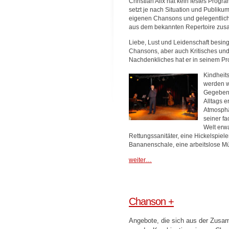
Christian Alix hat kein festes Prog
setzt je nach Situation und Publiku
eigenen Chansons und gelegentlich
aus dem bekannten Repertoire zu
Liebe, Lust und Leidenschaft besing
Chansons, aber auch Kritisches un
Nachdenkliches hat er in seinem P
Kindheit
werden w
Gegeben
Alltags e
Atmosphä
seiner fa
Welt erw
Rettungssanitäter, eine Hickelspiele
Bananenschale, eine arbeitslose 
weiter…
Chanson +
Angebote, die sich aus der Zusam