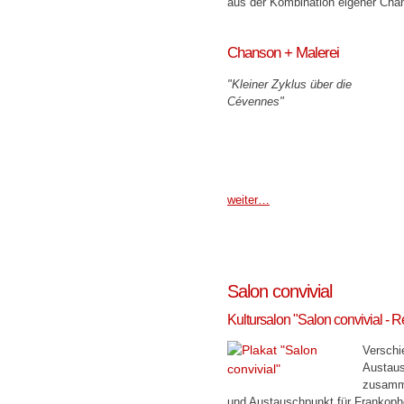
aus der Kombination eigener Ch
Chanson + Malerei
"Kleiner Zyklus über die
Cévennes"
weiter…
Salon convivial
Kultursalon "Salon convivial - 
Verschi
Austausc
zusamme
und Austauschpunkt für Frankopho