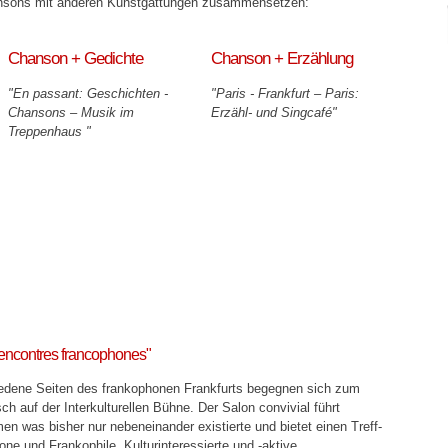
ansons mit anderen Kunstgattungen zusammensetzen:
Chanson + Gedichte
Chanson + Erzählung
"En passant: Geschichten -
"Paris - Frankfurt – Paris:
Chansons – Musik im
Erzähl- und Singcafé"
Treppenhaus "
Rencontres francophones"
edene Seiten des frankophonen Frankfurts begegnen sich zum
h auf der Interkulturellen Bühne. Der Salon convivial führt
n was bisher nur nebeneinander existierte und bietet einen Treff-
ne und Frankophile, Kulturinteressierte und -aktive. …