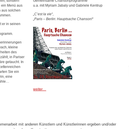
ramm, sondern
Gemeinsame Chansonprogramme
m ein Menü aus
u.a. mit Myriam Jabaly und Gabriele Kentrup
 aus solchen
„C’est la vie“
,
sammen.
„Paris – Berlin: Hauptsache Chanson!“
t er in seinen
d
rogramm.
serinnerungen
ach, kleine
heiten des
rzählt, in Pariser
re getaucht. In
cettenreichen
arten Sie ein
rin, eine
Mühle…
weiter…
menarbeit mit anderen Künstlern und Künstlerinnen ergeben und/oder