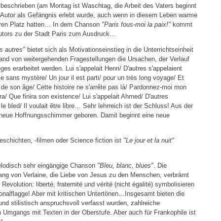
beschrieben (am Montag ist Waschtag, die Arbeit des Vaters beginnt
 Autor als Gefängnis erlebt wurde, auch wenn in diesem Leben warme
ren Platz hatten… In dem Chanson
"Paris fous-moi la paix!"
kommt
Autors zu der Stadt Paris zum Ausdruck…
s autres"
bietet sich als Motivationseinstieg in die Unterrichtseinheit
and von weitergehenden Fragestellungen die Ursachen, der Verlauf
es erarbeitet werden. Lui s'appelait Henri/ D'autres s'appelaient
vie sans mystère/ Un jour il est parti/ pour un très long voyage/ Et
de son âge/ Cette histoire ne s'arrête pas là/ Pardonnez-moi mon
ra/ Que finira son existence/ Lui s'appelait Ahmed/ D'autres
 le bled/ Il voulait être libre… Sehr lehrreich ist der Schluss! Aus der
 neue Hoffnungsschimmer geboren. Damit beginnt eine neue
schichten, -filmen oder Science fiction ist
"Le jour et la nuit"
s melodisch sehr eingängige Chanson
"Bleu, blanc, blues"
. Die
ang von Verlaine, die Liebe von Jesus zu den Menschen, verbrämt
evolution: liberté, fraternité und vérité (nicht égalité) symbolisieren
ionalflagge! Aber mit kritischen Untertönen…Insgesamt bieten die
und stilistisch anspruchsvoll verfasst wurden, zahlreiche
n Umgangs mit Texten in der Oberstufe. Aber auch für Frankophile ist