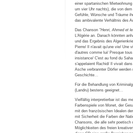
einer spartanischen Mietwohnung 
um vier Uhr nachts), die von dem
Gefühle, Wünsche und Träume ih
das ambivalente Verhältnis des 
Das Chanson
"Henri, Ahmed et le
L'Algérie an. Danach könnten anh
und das Ergebnis des Algerienkrieg
Pierre/ Il n'avait qu'une vie/ Une 
d'autres comme lui/ Presque tous 
insistance/ C'est au fond du Saha
s'appelaient Rachid/ Il vivait dans
Asche verbrannter Dörfer werden
Geschichte…
Für die Behandlung von Kriminalge
(Landru) bestens geeignet…
Vielfältig interpretierbar ist da
Farbenspiele von Monet, der Ges
mit den französischen Idealen der R
mit Sicherheit die Farben der Nat
Chansons, die alle sehr poetisch 
Möglichkeiten des freien kreative